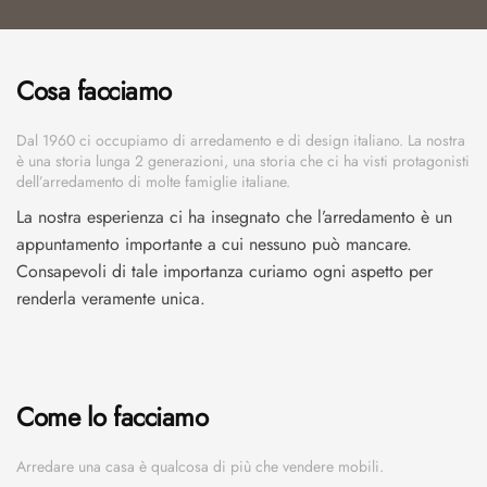
Cosa facciamo
Dal 1960 ci occupiamo di arredamento e di design italiano. La nostra
è una storia lunga 2 generazioni, una storia che ci ha visti protagonisti
dell’arredamento di molte famiglie italiane.
La nostra esperienza ci ha insegnato che l’arredamento è un
appuntamento importante a cui nessuno può mancare.
Consapevoli di tale importanza curiamo ogni aspetto per
renderla veramente unica.
Come lo facciamo
Arredare una casa è qualcosa di più che vendere mobili.